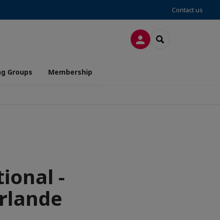
Contact us
LOG IN
SEARCH
ng Groups
Membership
ional -
Irlande