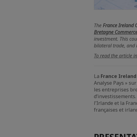
The
France Ireland
Bretagne Commerce 
investment. This cou
bilateral trade, and
To read the article i
La
France Irelan
Analyse Pays » sur
les entreprises br
d’investissements.
l’Irlande et la Fr
françaises et irlan
PRESENT