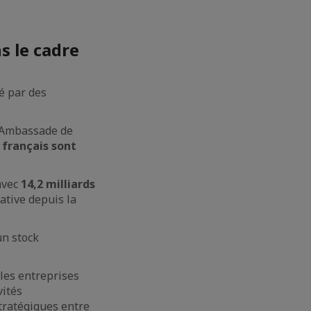
s le cadre
é par des
l’Ambassade de
 français sont
avec
14,2 milliards
cative depuis la
n stock
les entreprises
vités
stratégiques entre