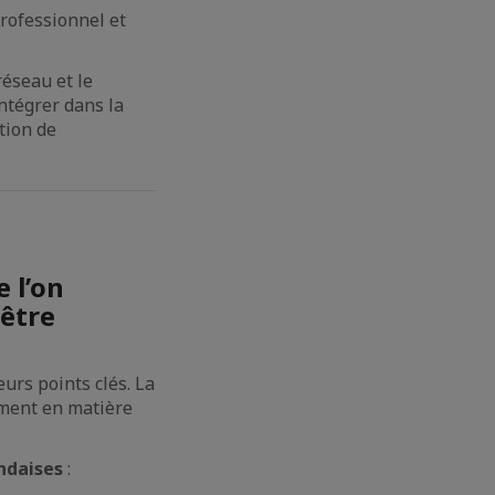
professionnel et
réseau et le
ntégrer dans la
tion de
 l’on
 être
eurs points clés. La
mment en matière
andaises
: