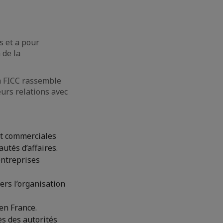
s et a pour
 de la
la FICC rassemble
eurs relations avec
et commerciales
utés d’affaires.
entreprises
ers l’organisation
 en France.
s des autorités