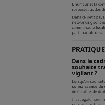
L’humour et la conv
respectueux des di
Dans ce petit pays,
networking sont es
communauté locale 
partenariats durab
PRATIQUE
Dans le cad
souhaite tra
vigilant ?
Lorsqu’on souhaite 
connaissance du c
de fiscalité, de dr
Il est également 
ponctualité, trans