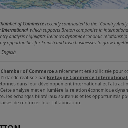
 Chamber of Commerce
recently contributed to the “Country Analys
International
, which supports Breton companies in internation
ntry analysis highlights Ireland’s dynamic economic relationship
 key opportunities for French and Irish businesses to grow togethe
n English
d Chamber of Commerce
a récemment été sollicitée pour co
 l’Irlande réalisée par
Bretagne Commerce International
etonnes dans leur développement international et l’attracti
 Cette analyse met en lumière la relation économique dyna
ance, les échanges bilatéraux soutenus et les opportunités po
daises de renforcer leur collaboration.
ATION