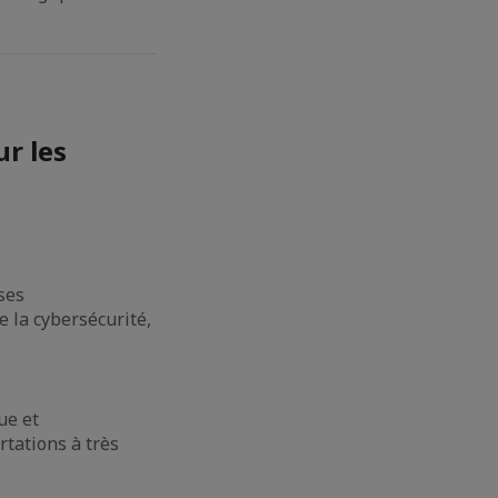
ur les
ses
e la cybersécurité,
ue et
rtations à très