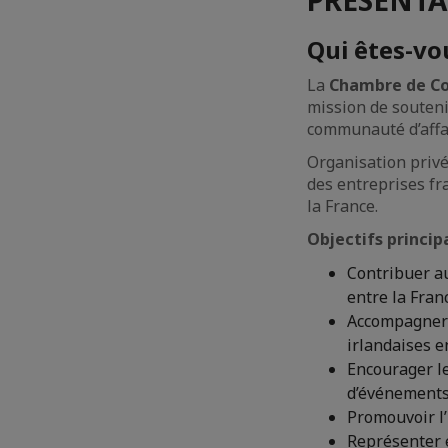
Qui êtes-vo
La
Chambre de Co
mission de soutenir
communauté d’affai
Organisation privée
des entreprises fr
la France.
Objectifs princip
Contribuer a
entre la Fran
Accompagner l
irlandaises e
Encourager le
d’événements 
Promouvoir l’i
Représenter 