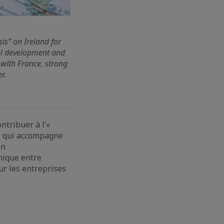
is” on Ireland for
al development and
 with France, strong
r.
ntribuer à l’«
, qui accompagne
on
mique entre
ur les entreprises