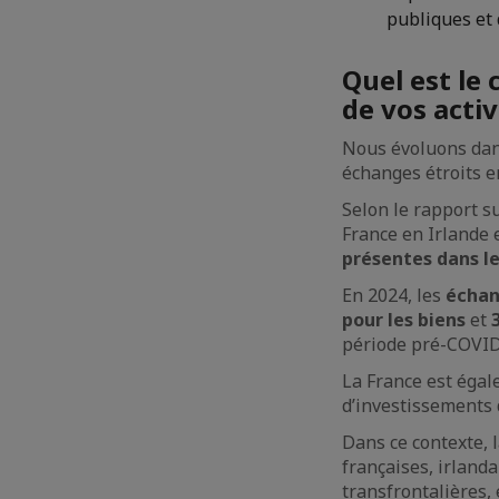
publiques et 
Quel est le
de vos activ
Nous évoluons dan
échanges étroits en
Selon le rapport s
France en Irlande 
présentes dans le
En 2024, les
échan
pour les biens
et
période pré-COVID
La France est éga
d’investissements 
Dans ce contexte,
françaises, irland
transfrontalières, 