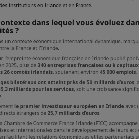
des institutions en Irlande et en France.
 contexte dans lequel vous évoluez dan
ités ?
s un contexte économique international dynamique, marqu
tre la France et l’Irlande.
ur l’empreinte économique française en Irlande publié par 
en 2025, plus de
340 entreprises françaises ou à capitaux
s 26 comtés irlandais
, soutenant environ
45 000 emplois
.
ges bilatéraux ont atteint près de 50 milliards d’euros
, 
35,3 milliards pour les services
, soit une croissance signifi
.
lement
le premier investisseur européen en Irlande
avec u
directs étrangers de
25,7 milliards d’euros
.
 la Chambre de Commerce France Irlande (FICC) accompagne 
aises et internationales dans le développement de leurs acti
en facilitant les relations économiques et les partenariats 