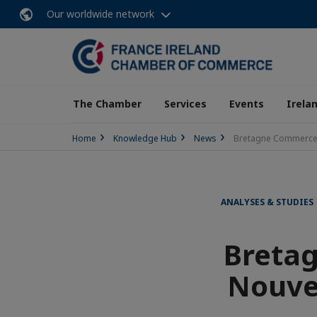
Our worldwide network
The Chamber
Services
Events
Irela
Home
Knowledge Hub
News
Bretagne Commerce In
ANALYSES & STUDIES
Bretag
Nouvel